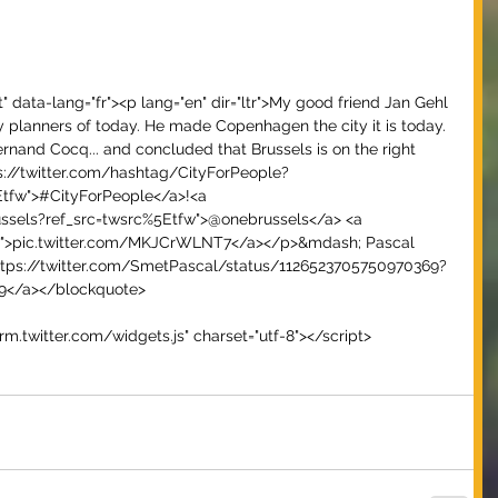
" data-lang="fr"><p lang="en" dir="ltr">My good friend Jan Gehl 
y planners of today. He made Copenhagen the city it is today. 
rnand Cocq... and concluded that Brussels is on the right 
ps://twitter.com/hashtag/CityForPeople?
tfw">#CityForPeople</a>!<a 
russels?ref_src=twsrc%5Etfw">@onebrussels</a> <a 
7">pic.twitter.com/MKJCrWLNT7</a></p>&mdash; Pascal 
ttps://twitter.com/SmetPascal/status/1126523705750970369?
19</a></blockquote>
orm.twitter.com/widgets.js" charset="utf-8"></script>