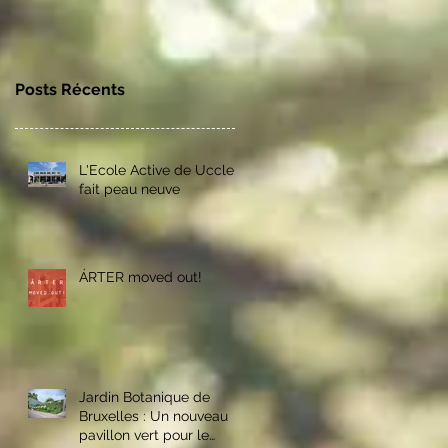
Posts Récents
L'Ecole Active de Uccle
fait peau neuve
ÁRTER moved out!
Jardin Botanique de
Bruxelles : Un nouveau
pavillon vert pour le