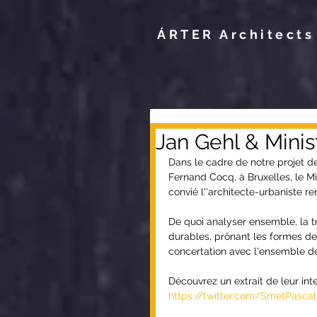
ÁRTER Architects
Jan Gehl & Minis
Dans le cadre de notre projet d
Fernand Cocq, à Bruxelles, le Mi
convié l''architecte-urbaniste 
De quoi analyser ensemble, la t
durables, prônant les formes de 
concertation avec l'ensemble d
Découvrez un extrait de leur int
https://twitter.com/SmetPasca