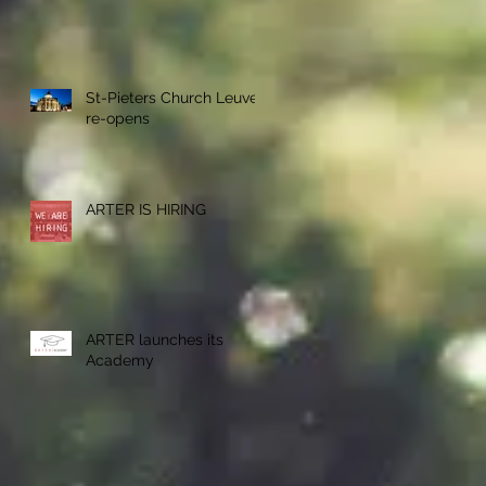
St-Pieters Church Leuven
re-opens
ARTER IS HIRING
ARTER launches its
Academy