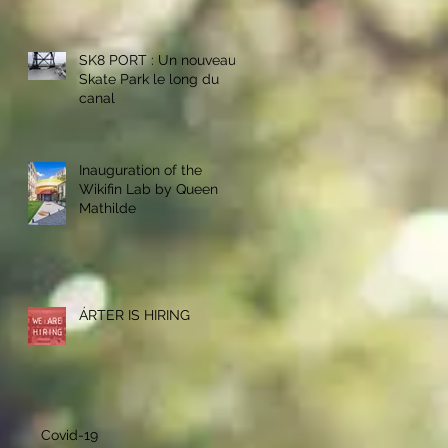
personnel des parcs
bruxellois
SK8 PORT : Un nouveau
Skate Park le long du
canal
Inauguration of the
Wikifin Lab by Queen
Mathilde
ÁRTER IS HIRING
Covid-19