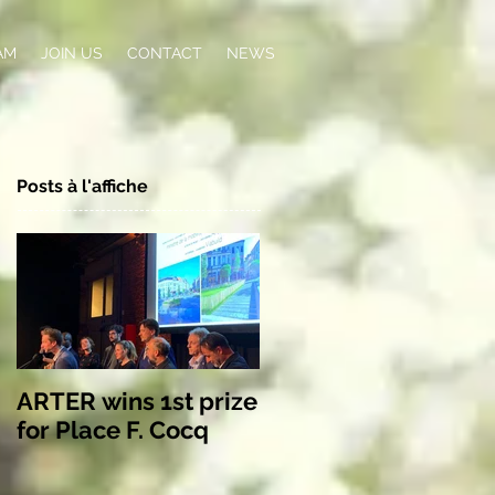
AM
JOIN US
CONTACT
NEWS
Posts à l'affiche
ARTER wins 1st prize
for Place F. Cocq