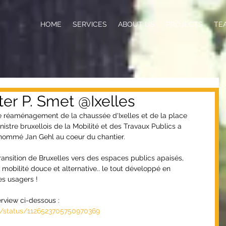
HOME
SERVICES
ABOUT US
PROJECTS
TE
ter P. Smet @Ixelles
e réaménagement de la chaussée d'Ixelles et de la place 
nistre bruxellois de la Mobilité et des Travaux Publics a 
renommé Jan Gehl au coeur du chantier.
ransition de Bruxelles vers des espaces publics apaisés, 
mobilité douce et alternative.. le tout développé en 
es usagers !
erview ci-dessous :
l/status/1126523705750970369