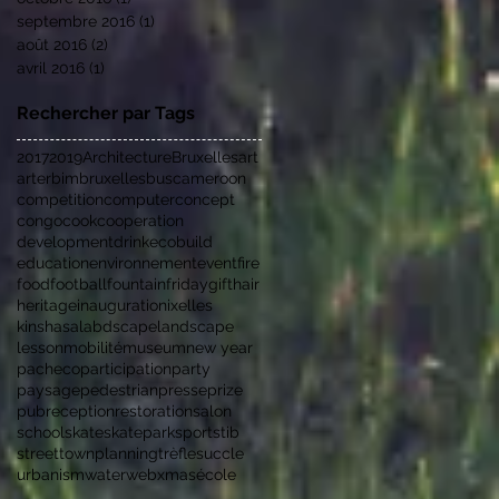
septembre 2016
(1)
1 post
août 2016
(2)
2 posts
avril 2016
(1)
1 post
Rechercher par Tags
2017
2019
Architecture
Bruxelles
art
arter
bim
bruxelles
bus
cameroon
competition
computer
concept
congo
cook
cooperation
development
drink
ecobuild
education
environnement
event
fire
food
football
fountain
friday
gift
hair
heritage
inauguration
ixelles
kinshasa
labdscape
landscape
lesson
mobilité
museum
new year
pacheco
participation
party
paysage
pedestrian
presse
prize
pub
reception
restoration
salon
school
skate
skatepark
sport
stib
street
townplanning
trèfles
uccle
urbanism
water
web
xmas
école