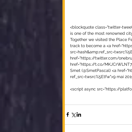
<blockquote class="twitter-tweet
is one of the most renowned cit
Together we visited the Place Fe
track to become a <a href="htt
src=hash&amp;ref_src=twsrc%5E
href="https://twitter.com/oneb
href="https://t.co/MKJCrWLNT
Smet (@SmetPascal) <a href="h
ref_src=twsrc%5Etfw">9 mai 20
<script async src="https://platf