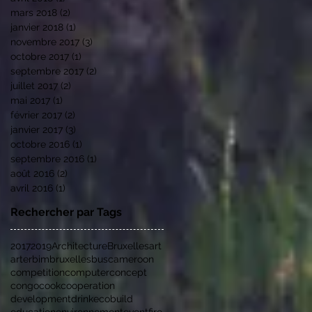
mars 2018
(2)
2 posts
janvier 2018
(1)
1 post
novembre 2017
(3)
3 posts
octobre 2017
(1)
1 post
septembre 2017
(2)
2 posts
juillet 2017
(2)
2 posts
mai 2017
(1)
1 post
février 2017
(2)
2 posts
janvier 2017
(3)
3 posts
octobre 2016
(1)
1 post
septembre 2016
(1)
1 post
août 2016
(2)
2 posts
avril 2016
(1)
1 post
Rechercher par Tags
2017
2019
Architecture
Bruxelles
art
arter
bim
bruxelles
bus
cameroon
competition
computer
concept
congo
cook
cooperation
development
drink
ecobuild
education
environnement
event
fire