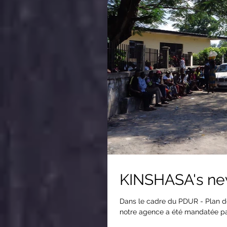
KINSHASA's ne
Dans le cadre du PDUR - Plan d
notre agence a été mandatée par