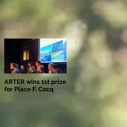
ARTER wins 1st prize
for Place F. Cocq