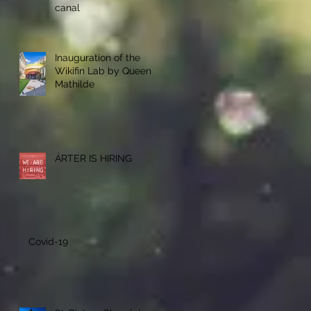
canal
Inauguration of the
Wikifin Lab by Queen
Mathilde
ÁRTER IS HIRING
Covid-19