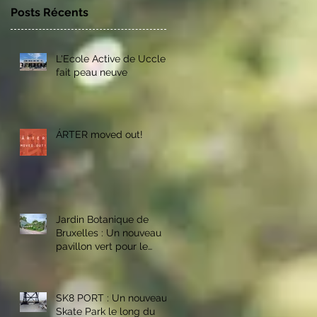
Posts Récents
L'Ecole Active de Uccle
fait peau neuve
ÁRTER moved out!
Jardin Botanique de
Bruxelles : Un nouveau
pavillon vert pour le
personnel des parcs
bruxellois
SK8 PORT : Un nouveau
Skate Park le long du