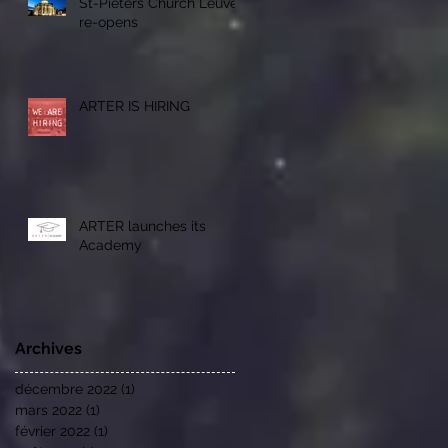
St-Pieters Church Leuven
re-opens
ARTER IS HIRING
ARTER launches its
Academy
Archives
décembre 2022
(1)
1 post
mars 2022
(1)
1 post
février 2022
(1)
1 post