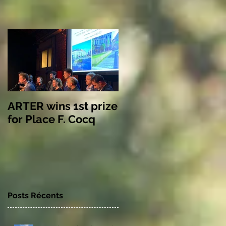
ARTER wins 1st prize
for Place F. Cocq
Posts Récents