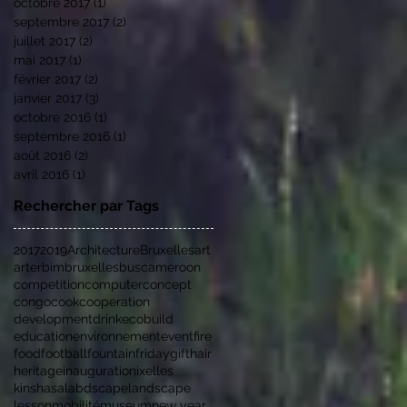
octobre 2017
(1)
1 post
septembre 2017
(2)
2 posts
juillet 2017
(2)
2 posts
mai 2017
(1)
1 post
février 2017
(2)
2 posts
janvier 2017
(3)
3 posts
octobre 2016
(1)
1 post
septembre 2016
(1)
1 post
août 2016
(2)
2 posts
avril 2016
(1)
1 post
Rechercher par Tags
2017
2019
Architecture
Bruxelles
art
arter
bim
bruxelles
bus
cameroon
competition
computer
concept
congo
cook
cooperation
development
drink
ecobuild
education
environnement
event
fire
food
football
fountain
friday
gift
hair
heritage
inauguration
ixelles
kinshasa
labdscape
landscape
lesson
mobilité
museum
new year