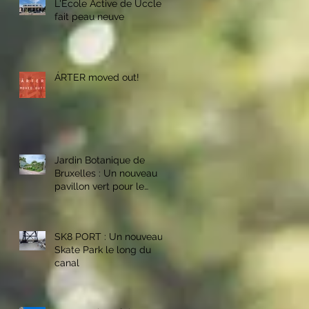
L'Ecole Active de Uccle
fait peau neuve
ÁRTER moved out!
Jardin Botanique de
Bruxelles : Un nouveau
pavillon vert pour le
personnel des parcs
bruxellois
SK8 PORT : Un nouveau
Skate Park le long du
canal