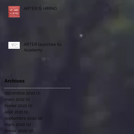
ARTER IS HIRING
ARTER launches its
Academy
Archives
décembre 2022
(1)
1 post
mars 2022
(1)
1 post
février 2022
(1)
1 post
août 2021
(1)
1 post
septembre 2020
(2)
2 posts
mars 2020
(2)
2 posts
février 2020
(2)
2 posts