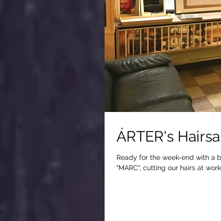
ÁRTER's Hairsa
Ready for the week-end with a br
"MARC", cutting our hairs at work 