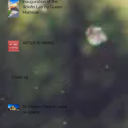
Inauguration of the
Wikifin Lab by Queen
Mathilde
ÁRTER IS HIRING
Covid-19
St-Pieters Church Leuven
re-opens