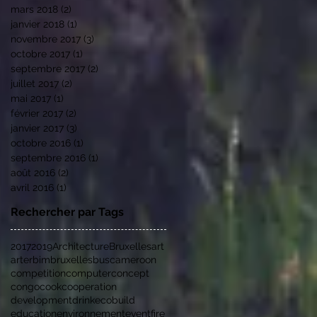
mars 2018
(2)
2 posts
janvier 2018
(1)
1 post
novembre 2017
(3)
3 posts
octobre 2017
(1)
1 post
septembre 2017
(2)
2 posts
juillet 2017
(2)
2 posts
mai 2017
(1)
1 post
février 2017
(2)
2 posts
janvier 2017
(3)
3 posts
octobre 2016
(1)
1 post
septembre 2016
(1)
1 post
août 2016
(2)
2 posts
avril 2016
(1)
1 post
Rechercher par Tags
2017
2019
Architecture
Bruxelles
art
arter
bim
bruxelles
bus
cameroon
competition
computer
concept
congo
cook
cooperation
development
drink
ecobuild
education
environnement
event
fire