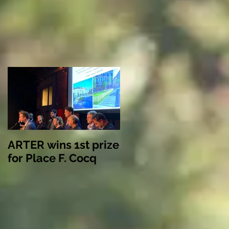
ARTER wins 1st prize
for Place F. Cocq