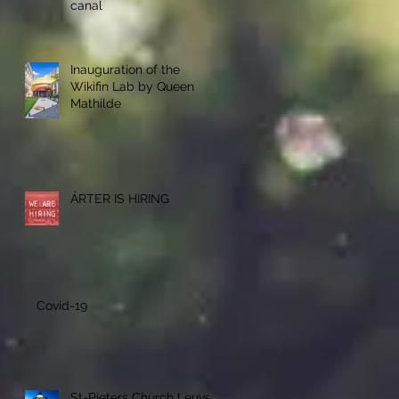
canal
Inauguration of the
Wikifin Lab by Queen
Mathilde
ÁRTER IS HIRING
Covid-19
St-Pieters Church Leuven