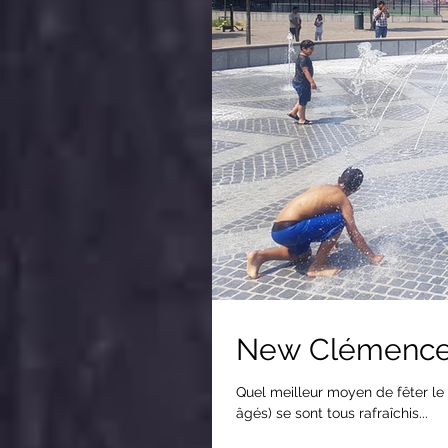
New Clémence
Quel meilleur moyen de fêter le d
âgés) se sont tous rafraîchis...