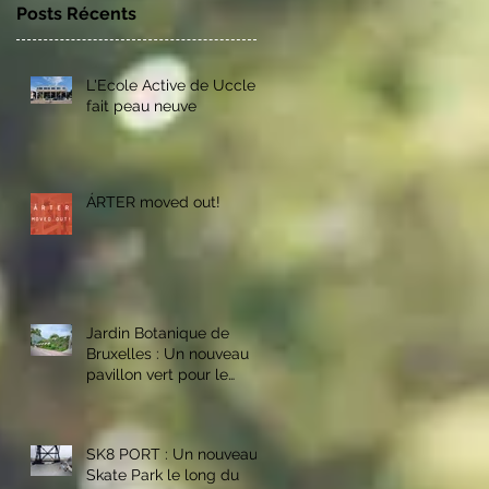
Posts Récents
L'Ecole Active de Uccle
fait peau neuve
ÁRTER moved out!
Jardin Botanique de
Bruxelles : Un nouveau
pavillon vert pour le
personnel des parcs
bruxellois
SK8 PORT : Un nouveau
Skate Park le long du