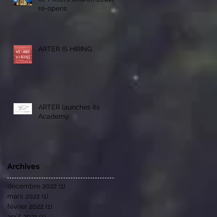
re-opens
ARTER IS HIRING
ARTER launches its
Academy
Archives
décembre 2022
(1)
1 post
mars 2022
(1)
1 post
février 2022
(1)
1 post
août 2021
(1)
1 post