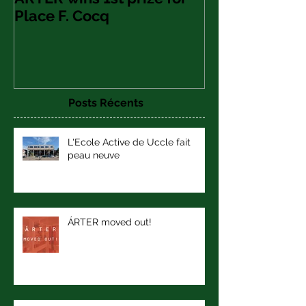
ARTER wins 1st prize for
Place F. Cocq
Posts Récents
L'Ecole Active de Uccle fait
peau neuve
ÁRTER moved out!