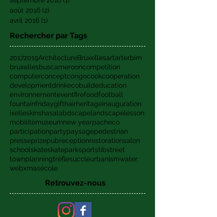
octobre 2016
(1)
1 post
septembre 2016
(1)
1 post
août 2016
(2)
2 posts
avril 2016
(1)
1 post
Rechercher par Tags
2017
2019
Architecture
Bruxelles
art
arter
bim
bruxelles
bus
cameroon
competition
computer
concept
congo
cook
cooperation
development
drink
ecobuild
education
environnement
event
fire
food
football
fountain
friday
gift
hair
heritage
inauguration
ixelles
kinshasa
labdscape
landscape
lesson
mobilité
museum
new year
pacheco
participation
party
paysage
pedestrian
presse
prize
pub
reception
restoration
salon
school
skate
skatepark
sport
stib
street
townplanning
trèfles
uccle
urbanism
water
web
xmas
école
Retrouvez-nous