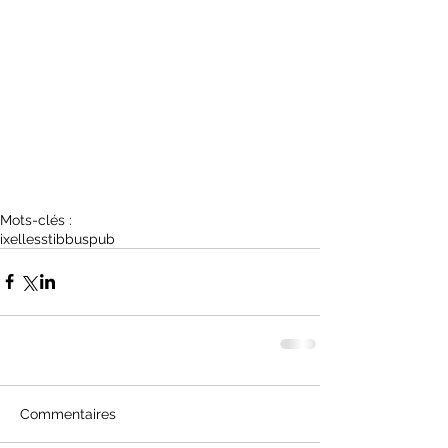
Mots-clés :
ixelles
stib
bus
pub
Commentaires