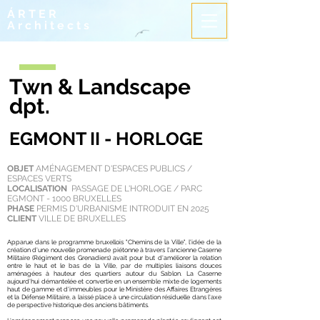
ÁRTER
Architects
Twn & Landscape
dpt.
EGMONT II - HORLOGE
OBJET
AMÉNAGEMENT D'ESPACES PUBLICS /
ESPACES VERTS
LOCALISATION
PASSAGE DE L'HORLOGE / PARC
EGMONT - 1000 BRUXELLES
PHASE
PERMIS D'URBANISME INTRODUIT EN 2025
CLIENT
VILLE DE BRUXELLES
Apparue dans le programme bruxellois "Chemins de la Ville", l'idée de la
création d'une nouvelle promenade piétonne à travers l'ancienne Caserne
Militaire (Régiment des Grenadiers) avait pour but d'améliorer la relation
entre le haut et le bas de la Ville, par de multiples liaisons douces
aménagées à hauteur des quartiers autour du Sablon. La Caserne
aujourd'hui démantelée et convertie en un ensemble mixte de logements
haut de gamme et d'immeubles pour le Ministère des Affaires Etrangères
et la Défense Militaire, a laissé place à une circulation résiduelle dans l'axe
de perspective historique des anciens bâtiments.