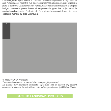
L'aménagement propose une nouvelle promenade plantée soulignant cet
axe historique et reliant la rue des Petits Carmes à l'entrée Nord-Ouest du
parc d'Egmont. Le parcours fait honneur aux matériaux nobles et d'origine
belge, comme la pierre bleue et les pavés de grès. Le projet inclut la
réalisation d'un jardin d'enfants et d'une placette mémoriale au pied des
escaliers menant au bloc Dubreucq.
​© 2025 by ÁRTER Architects
The contents contained in this website are copyright protected.
No person may download, duplicate, reproduce, edit or publish any content
contained in whole or in part without prior written permission of ÁRTER Architects.
BACK TO LANDSCAPE PROJECTS