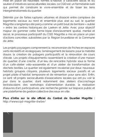
mise en place de nouvelles formes d’habitat à caractère social et du
soutien d’initiatives socioculturelles locales, ce CQD est un formidable outil
qui permet de construire le vivre-ensemble et de tisser les liens
intergénérationnels du quartier.
Délimité par de fortes ruptures urbaines et dissocié entre complexe de
logements sociaux au nord et ensemble plus aisé au sud, le quartier
Magritte a longtemps été perçu comme un petit bout de territoire « oublié
» entre les centres historiques de Laeken et Jette. Avec pour objectif
majeur de gommer cette forme triple d’enclavement spatial, mental et
social, le processus participatif du CQD Magritte a mis en place un plan
d’actions concrètes subsidiées par la Région bruxelloise et la Commune
de Jette.
Les projets paysagers comprennent la reconversion de friches en espaces
verts récréatifs et écologiques, l’aménagement de liaisons pour la mobilité
douce, la création de potagers participatifs et la rénovation de cours
d’école. Les projets d’équipements rassemblent la création d’une maison
de quartier, d’une crèche, d’un lieu de rencontre hybride sous la forme
d’un café-atelier vélo-wasserette et d’un atelier de transformation de
déchets textiles. Le quartier est également revalorisé par deux nouveaux
habitats groupés citoyens, plusieurs logements sociaux passifs et un
projet pilote d’habitat temporaire et de réinsertion pour sans-abri. Enfin,
ce sont 18 projets socioculturels d’associations locales qui ont pu voir le
jour dans le quartier, dont notamment des ateliers d’accrochage
(extra)scolaire, des workshops d’alimentation durable, la réalisation
d’œuvres d’art participatives, une recherche genrée sur l’espace public et
une plateforme de gestion collective des eaux en ville.
Plus d'infos sur le site officiel du Contrat de Quartier Magritte :
http://www.cqd-magritte-dw.be/