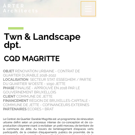
ÁRTER
Architects
Twn & Landscape
dpt.
CQD MAGRITTE
OBJET
RÉNOVATION URBAINE - CONTRAT DE
QUARTIER DURABLE
2018-2022
LOCALISATION
SECTEUR STAT. ESSEGHEM / PARTIE
DU QUARTIER WOESTE - 1090 JETTE
PHASE
FINALISÉ - APPROUVÉ EN 2018 PAR LE
GOUVERNEMENT BRUXELLOIS
CLIENT
COMMUNE DE JETTE
FINANCEMENT
RÉGION DE BRUXELLES-CAPITALE -
COMMUNE DE JETTE - COFINANCEURS EXTERNES
PARTENAIRES
ECORES + BRAT
Le Contrat de Quartier Durable Magritte est un programme de rénovation
urbaine défini selon un processus intense de co-conception et de co-
production citoyenne visant à revitaliser un petit morceau de territoire de
la commune de Jette. Au travers de l’aménagement d’espaces verts
participatifs, de la création d’équipements publics de proximité, de la