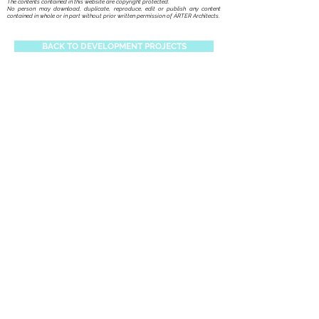
The contents contained in this website are copyright protected.
No person may download, duplicate, reproduce, edit or publish any content
contained in whole or in part without prior written permission of ÁRTER Architects.
BACK TO DEVELOPMENT PROJECTS