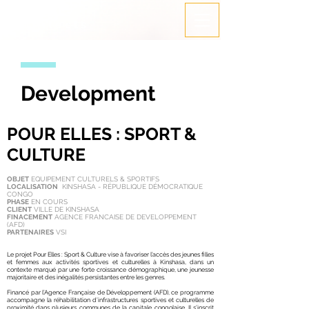
ÁRTER
Architects
Development
POUR ELLES : SPORT &
CULTURE
OBJET
EQUIPEMENT CULTURELS & SPORTIFS
LOCALISATION
KINSHASA - RÉPUBLIQUE DÉMOCRATIQUE
CONGO
PHASE
EN COURS
CLIENT
VILLE DE KINSHASA
FINACEMENT
AGENCE FRANCAISE DE DEVELOPPEMENT
(AFD)
PARTENAIRES
VSI
Le projet Pour Elles : Sport & Culture vise à favoriser l’accès des jeunes filles
et femmes aux activités sportives et culturelles à Kinshasa, dans un
contexte marqué par une forte croissance démographique, une jeunesse
majoritaire et des inégalités persistantes entre les genres.
Financé par l’Agence Française de Développement (AFD), ce programme
accompagne la réhabilitation d’infrastructures sportives et culturelles de
proximité dans plusieurs communes de la capitale congolaise. Il s’inscrit