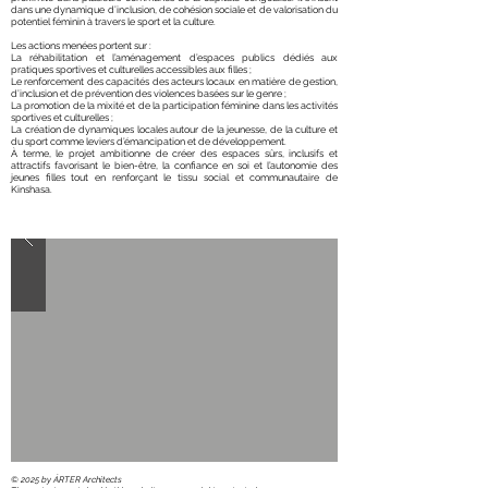
dans une dynamique d’inclusion, de cohésion sociale et de valorisation du
potentiel féminin à travers le sport et la culture.
Les actions menées portent sur :
La réhabilitation et l’aménagement d’espaces publics dédiés aux
pratiques sportives et culturelles accessibles aux filles ;
Le renforcement des capacités des acteurs locaux en matière de gestion,
d’inclusion et de prévention des violences basées sur le genre ;
La promotion de la mixité et de la participation féminine dans les activités
sportives et culturelles ;
La création de dynamiques locales autour de la jeunesse, de la culture et
du sport comme leviers d’émancipation et de développement.
À terme, le projet ambitionne de créer des espaces sûrs, inclusifs et
attractifs favorisant le bien-être, la confiance en soi et l’autonomie des
jeunes filles tout en renforçant le tissu social et communautaire de
Kinshasa.
​© 2025 by ÁRTER Architects