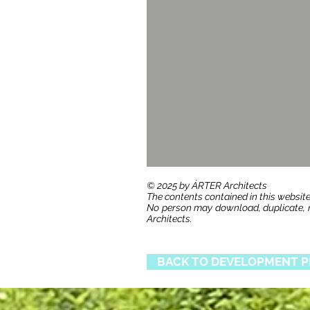
​© 2025 by ÁRTER Architects
The contents contained in this website
No person may download, duplicate, re
Architects.
BACK TO DEVELOPMENT P