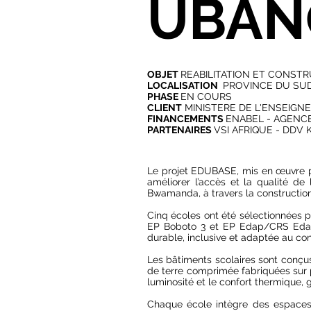
UBAN
OBJET
REABILITATION ET CONST
LOCALISATION
PROVINCE DU SUD
PHASE
EN COURS
CLIENT
MINISTERE DE L'ENSEIGN
FINANCEMENTS
ENABEL - AGENC
PARTENAIRES
VSI AFRIQUE - DDV 
Le projet EDUBASE, mis en œuvre pa
améliorer l’accès et la qualité de
Bwamanda, à travers la construction 
Cinq écoles ont été sélectionnées
EP Boboto 3 et EP Edap/CRS Edap 
durable, inclusive et adaptée au con
Les bâtiments scolaires sont conçus 
de terre comprimée fabriquées sur pl
luminosité et le confort thermique, 
Chaque école intègre des espaces 