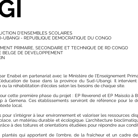
GI
RUCTION D'ENSEMBLES SCOLAIRES
-UBANGI - REPUBLIQUE DEMOCRATIQUE DU CONGO
EMENT PRIMAIRE, SECONDAIRE ET TECHNIQUE DE RD CONGO
E BELGE DE DEVELOPPEMENT
KIN
r Enabel en partenariat avec le Ministère de l’Enseignement Primai
 l’éducation de base dans la province du Sud-Ubangi. Il intervien
ou la réhabilitation d’écoles selon les besoins de chaque site.
 pour cette première phase du projet : EP Reverend et EP Maisolo 
à Gemena. Ces établissements serviront de référence pour le d
texte local.
pour s’intégrer à leur environnement et valoriser les ressources disp
ace, un matériau durable et écologique. L’architecture bioclimatique 
grâce à des toitures et orientations étudiées pour répondre aux condi
plantés qui apportent de l’ombre, de la fraîcheur et un cadre de 