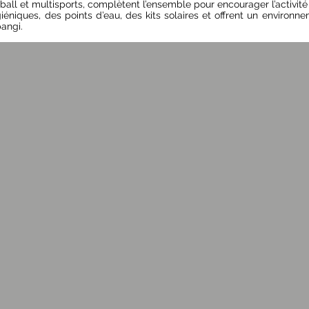
ball et multisports, complètent l’ensemble pour encourager l’activité p
éniques, des points d’eau, des kits solaires et offrent un environnem
angi.