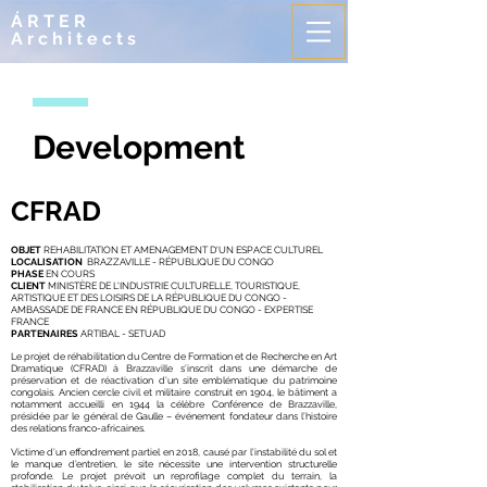
ÁRTER
Architects
Development
CFRAD
OBJET
REHABILITATION ET AMENAGEMENT D'UN ESPACE CULTUREL
LOCALISATION
BRAZZAVILLE - RÉPUBLIQUE DU CONGO
PHASE
EN COURS
CLIENT
MINISTÈRE DE L'INDUSTRIE CULTURELLE, TOURISTIQUE,
ARTISTIQUE ET DES LOISIRS DE LA RÉPUBLIQUE DU CONGO -
AMBASSADE DE FRANCE EN RÉPUBLIQUE DU CONGO - EXPERTISE
FRANCE
PARTENAIRES
ARTIBAL - SETUAD
Le projet de réhabilitation du Centre de Formation et de Recherche en Art
Dramatique (CFRAD) à Brazzaville s’inscrit dans une démarche de
préservation et de réactivation d’un site emblématique du patrimoine
congolais. Ancien cercle civil et militaire construit en 1904, le bâtiment a
notamment accueilli en 1944 la célèbre Conférence de Brazzaville,
présidée par le général de Gaulle – événement fondateur dans l’histoire
des relations franco-africaines.
Victime d’un effondrement partiel en 2018, causé par l’instabilité du sol et
le manque d’entretien, le site nécessite une intervention structurelle
profonde. Le projet prévoit un reprofilage complet du terrain, la