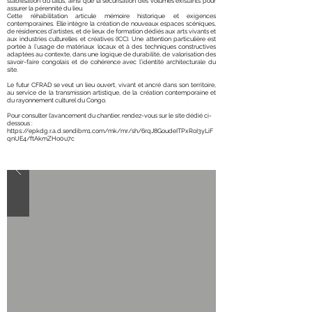
stabilisation du talus, ainsi que la sécurisation des volumes existants pour
assurer la pérennité du lieu.
Cette réhabilitation articule mémoire historique et exigences
contemporaines. Elle intègre la création de nouveaux espaces scéniques,
de résidences d’artistes, et de lieux de formation dédiés aux arts vivants et
aux industries culturelles et créatives (ICC). Une attention particulière est
portée à l’usage de matériaux locaux et à des techniques constructives
adaptées au contexte, dans une logique de durabilité, de valorisation des
savoir-faire congolais et de cohérence avec l’identité architecturale du
site.
Le futur CFRAD se veut un lieu ouvert, vivant et ancré dans son territoire,
au service de la transmission artistique, de la création contemporaine et
du rayonnement culturel du Congo.
Pour consulter l’avancement du chantier, rendez-vous sur le site dédié ci-
dessous :
https://epkdg.r.a.d.sendibm1.com/mk/mr/sh/6rqJ8GoudeITPxRoI3yLiF
qnUE4/ftAkmZHo0u7c