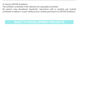
​© 2025 by ÁRTER Architects
The contents contained in this website are copyright protected.
No person may download, duplicate, reproduce, edit or publish any content
contained in whole or in part without prior written permission of ÁRTER Architects.
BACK TO DEVELOPMENT PROJECTS