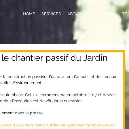
HOME
SERVICES
ABOUT US
PROJECTS
TE
e chantier passif du Jardin
 la construction passive d'un pavillon d'accueil et des locaux 
ruxelles-Environnement.
 seule phase. Celui-ci commencera en octobre 2017 et devrait 
délai d’exécution est de 280 jours ouvrables.
alement dans la presse:
/nieuws/17720/een-nieuw-tuinier--en-parkwachtersgebouw-in-