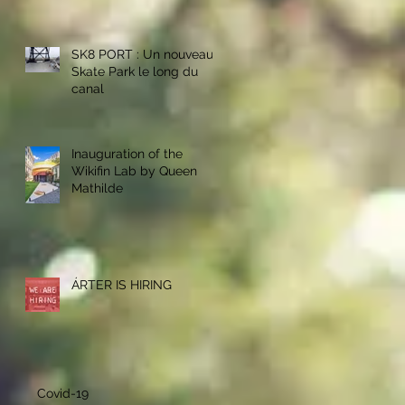
personnel des parcs
bruxellois
SK8 PORT : Un nouveau
Skate Park le long du
canal
Inauguration of the
Wikifin Lab by Queen
Mathilde
ÁRTER IS HIRING
Covid-19