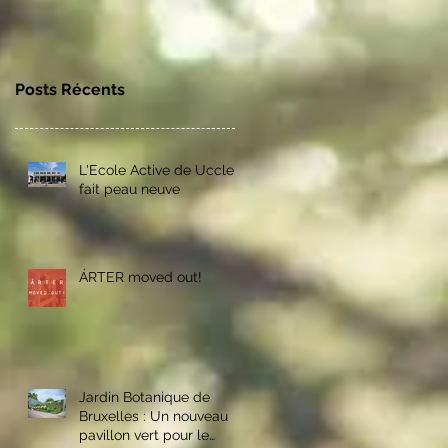
Posts Récents
L'Ecole Active de Uccle
fait peau neuve
ÁRTER moved out!
Jardin Botanique de
Bruxelles : Un nouveau
pavillon vert pour le