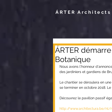
ÁRTER Architects
ÁRTER démarre l
Botanique
Nous avons l'honneur d'annoncer
des jardiniers et gardiens de B
Le chantier se déroulera en une
se terminer en octobre 2018. Le 
Découvrez le pavillon passif ég
http://www.architectura.be/nl