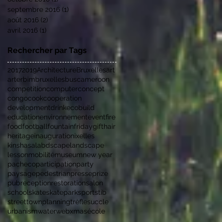
septembre 2016
(1)
1 post
août 2016
(2)
2 posts
avril 2016
(1)
1 post
Rechercher par Tags
2017
2019
Architecture
Bruxelles
art
arter
bim
bruxelles
bus
cameroon
competition
computer
concept
congo
cook
cooperation
development
drink
ecobuild
education
environnement
event
fire
food
football
fountain
friday
gift
hair
heritage
inauguration
ixelles
kinshasa
labdscape
landscape
lesson
mobilité
museum
new year
pacheco
participation
party
paysage
pedestrian
presse
prize
pub
reception
restoration
salon
school
skate
skatepark
sport
stib
street
townplanning
trèfles
uccle
urbanism
water
web
xmas
école