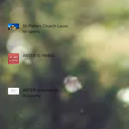
St-Pieters Church Leuven
re-opens
ARTER IS HIRING
ARTER launches its
Academy