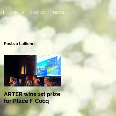
AM
JOIN US
CONTACT
NEWS
Posts à l'affiche
ARTER wins 1st prize
for Place F. Cocq