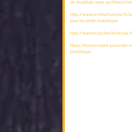
de-kruidtuin-arter-architects
http://www.architectura.be/fr/ac
pour-le-jardin-botanique
http://www.bruzz.be/nl/actua/
https://bx1.be/saint-josse-ten-
botanique/