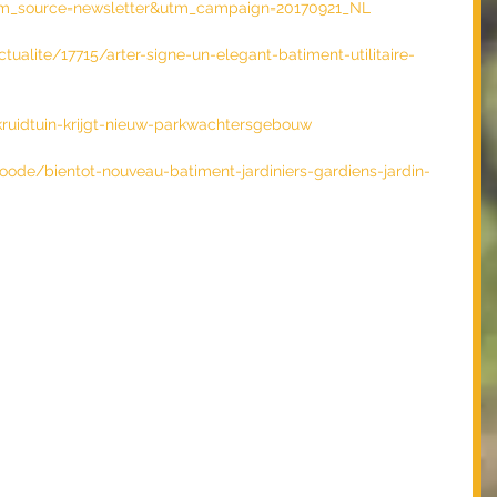
?utm_source=newsletter&utm_campaign=20170921_NL
tualite/17715/arter-signe-un-elegant-batiment-utilitaire-
kruidtuin-krijgt-nieuw-parkwachtersgebouw
noode/bientot-nouveau-batiment-jardiniers-gardiens-jardin-